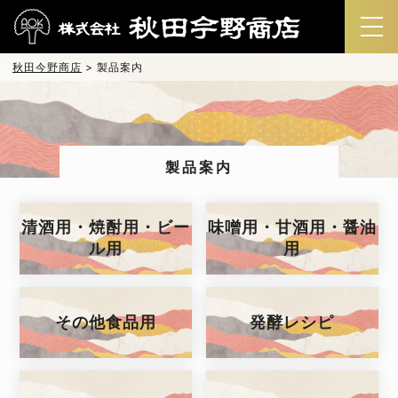
秋田今野商店
>
製品案内
製品案内
清酒用・焼酎用・ビー
味噌用・甘酒用・醤油
ル用
用
その他食品用
発酵レシピ