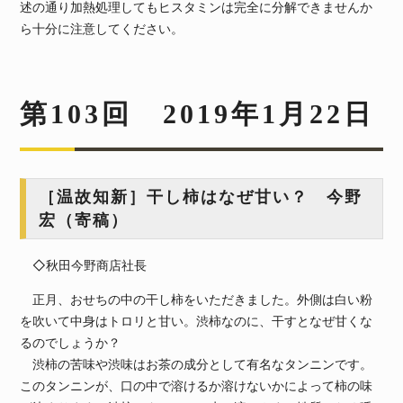
述の通り加熱処理してもヒスタミンは完全に分解できませんか
ら十分に注意してください。
第103回 2019年1月22日
［温故知新］干し柿はなぜ甘い？ 今野
宏（寄稿）
◇秋田今野商店社長
正月、おせちの中の干し柿をいただきました。外側は白い粉
を吹いて中身はトロリと甘い。渋柿なのに、干すとなぜ甘くな
るのでしょうか？
渋柿の苦味や渋味はお茶の成分として有名なタンニンです。
このタンニンが、口の中で溶けるか溶けないかによって柿の味