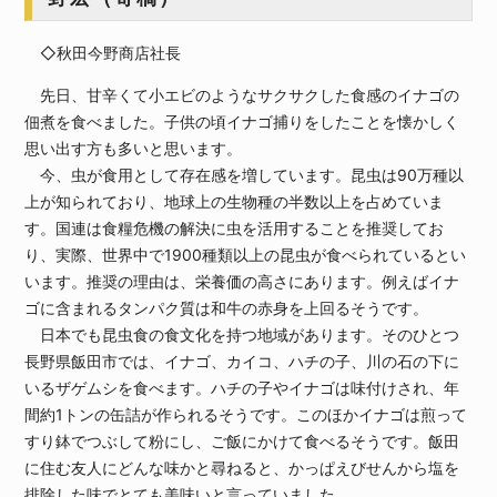
◇秋田今野商店社長
先日、甘辛くて小エビのようなサクサクした食感のイナゴの
佃煮を食べました。子供の頃イナゴ捕りをしたことを懐かしく
思い出す方も多いと思います。
今、虫が食用として存在感を増しています。昆虫は90万種以
上が知られており、地球上の生物種の半数以上を占めていま
す。国連は食糧危機の解決に虫を活用することを推奨してお
り、実際、世界中で1900種類以上の昆虫が食べられているとい
います。推奨の理由は、栄養価の高さにあります。例えばイナ
ゴに含まれるタンパク質は和牛の赤身を上回るそうです。
日本でも昆虫食の食文化を持つ地域があります。そのひとつ
長野県飯田市では、イナゴ、カイコ、ハチの子、川の石の下に
いるザゲムシを食べます。ハチの子やイナゴは味付けされ、年
間約1トンの缶詰が作られるそうです。このほかイナゴは煎って
すり鉢でつぶして粉にし、ご飯にかけて食べるそうです。飯田
に住む友人にどんな味かと尋ねると、かっぱえびせんから塩を
排除した味でとても美味いと言っていました。