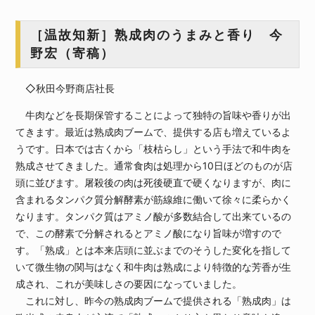
［温故知新］熟成肉のうまみと香り 今
野宏（寄稿）
◇秋田今野商店社長
牛肉などを長期保管することによって独特の旨味や香りが出
てきます。最近は熟成肉ブームで、提供する店も増えているよ
うです。日本では古くから「枝枯らし」という手法で和牛肉を
熟成させてきました。通常食肉は処理から10日ほどのものが店
頭に並びます。屠殺後の肉は死後硬直で硬くなりますが、肉に
含まれるタンパク質分解酵素が筋線維に働いて徐々に柔らかく
なります。タンパク質はアミノ酸が多数結合して出来ているの
で、この酵素で分解されるとアミノ酸になり旨味が増すので
す。「熟成」とは本来店頭に並ぶまでのそうした変化を指して
いて微生物の関与はなく和牛肉は熟成により特徴的な芳香が生
成され、これが美味しさの要因になっていました。
これに対し、昨今の熟成肉ブームで提供される「熟成肉」は