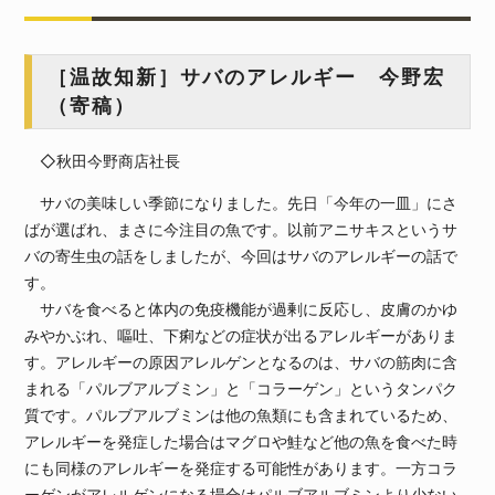
［温故知新］サバのアレルギー 今野宏
（寄稿）
◇秋田今野商店社長
サバの美味しい季節になりました。先日「今年の一皿」にさ
ばが選ばれ、まさに今注目の魚です。以前アニサキスというサ
バの寄生虫の話をしましたが、今回はサバのアレルギーの話で
す。
サバを食べると体内の免疫機能が過剰に反応し、皮膚のかゆ
みやかぶれ、嘔吐、下痢などの症状が出るアレルギーがありま
す。アレルギーの原因アレルゲンとなるのは、サバの筋肉に含
まれる「パルブアルブミン」と「コラーゲン」というタンパク
質です。パルブアルブミンは他の魚類にも含まれているため、
アレルギーを発症した場合はマグロや鮭など他の魚を食べた時
にも同様のアレルギーを発症する可能性があります。一方コラ
ーゲンがアレルゲンになる場合はパルブアルブミンより少ない