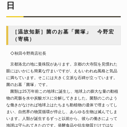
日
［温故知新］菌のお墓「菌塚」 今野宏
（寄稿）
◇秋田今野商店社長
京都洛北の地に曼殊院があります。京都の大寺院を見慣れた
眼にはいかにも簡素な佇まいですが、えもいわれぬ風格と気品
に満ちています。そこには大きく立派な石碑が立っています。
菌のお墓「菌塚」です。
菌類は25万年前この地球に誕生し、地球上の膨大な量の動植
物の死骸を水や炭酸ガスに分解してきました。菌類のこのよう
な働きがなければ地球上はたちまち動植物の遺体で埋まってし
まい、自然界の物質循環が停止し、あらゆる生物は滅んでしま
います。人類が誕生するずっと以前から、彼らの働きによって
地球は守られてきたのです。発酵食品や抗生物質だけではな