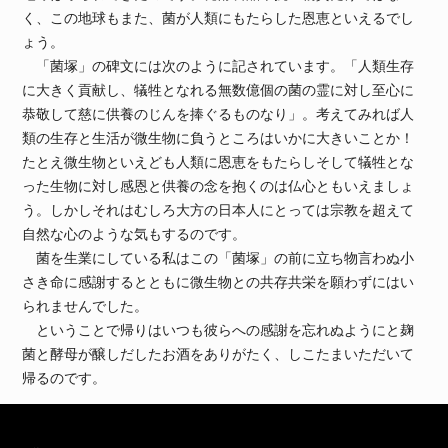
く、この地球もまた、菌が人類にもたらした恩恵といえるでし
ょう。
「菌塚」の碑文には次のように記されています。「人類生存
に大きく貢献し、犠牲となれる無数億個の菌の霊に対し至心に
恭敬して慈に供養のじんを捧ぐるものなり」。考えてみれば人
類の生存と生活が微生物に負うところはいかに大きいことか！
たとえ微生物といえども人類に恩恵をもたらしそして犠牲とな
った生物に対し感恩と供養の念を抱くのは仏心ともいえましょ
う。しかしそれはむしろ大方の日本人にとっては宗教を超えて
自然な心のような気もするのです。
菌を生業にしている私はこの「菌塚」の前に立ち物言わぬ小
さき命に感謝するとともに微生物との共存共栄を願わずにはい
られませんでした。
ということで帰りはいつも彼らへの感謝を忘れぬようにと麹
菌と酵母が醸しだしたお酒をありがたく、しこたまいただいて
帰るのです。