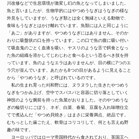
川改修などで生息環境が激変し幻の魚となってしまいました。
魚と言いましたが、生物学的にはやつめうなぎはうなぎの様な
外見をしていますが、うなぎ類とは全く無縁といえる動物で、
食味もうなぎとはかけ離れています。魚類には人と同じように
「あご」がありますが、やつめうなぎにはありません。そのか
わりに吸盤状の口を持っています。この口で魚の腹に吸い付い
て吸血鬼のごとく血液を吸い、ヤスリのような舌で餌食となっ
た魚の組織を溶かしてじわじわと食べるという恐るべき技を持
っています。魚のようなエラはありませんが、目の横に7つのエ
ラ穴が並んでいます。あたかも8つの目があるように見えること
から「やつめうなぎ」と呼ばれているのです。
私の生まれ育った刈和野には、ヌラヌラした生きたやつめう
なぎをつかみ上げ、空中でスパスパと容器に切り落としていく
神技のような腕前を持った魚屋がおりました。そのやつめうな
ぎの輪切りにごぼう、ネギ、白菜、春菊、豆腐を入れ味噌仕立
てで煮込んだ「やつめ貝焼き」はまさに栄養満点、絶品です。
むちっとした歯ごたえ、軟骨はコリコリして、何とも言えぬ野
趣の味です。
ヨーロッパではローマ帝国時代から食されており、英国王ヘ