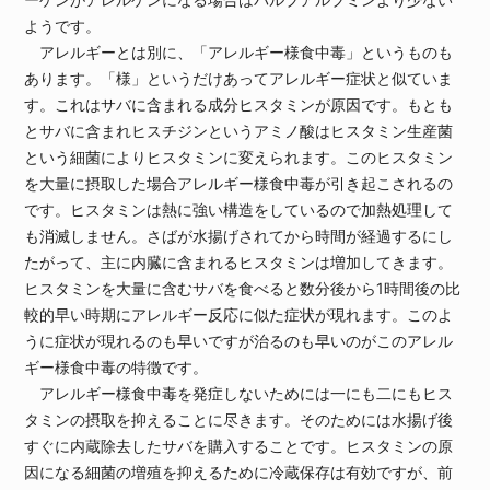
ようです。
アレルギーとは別に、「アレルギー様食中毒」というものも
あります。「様」というだけあってアレルギー症状と似ていま
す。これはサバに含まれる成分ヒスタミンが原因です。もとも
とサバに含まれヒスチジンというアミノ酸はヒスタミン生産菌
という細菌によりヒスタミンに変えられます。このヒスタミン
を大量に摂取した場合アレルギー様食中毒が引き起こされるの
です。ヒスタミンは熱に強い構造をしているので加熱処理して
も消滅しません。さばが水揚げされてから時間が経過するにし
たがって、主に内臓に含まれるヒスタミンは増加してきます。
ヒスタミンを大量に含むサバを食べると数分後から1時間後の比
較的早い時期にアレルギー反応に似た症状が現れます。このよ
うに症状が現れるのも早いですが治るのも早いのがこのアレル
ギー様食中毒の特徴です。
アレルギー様食中毒を発症しないためには一にも二にもヒス
タミンの摂取を抑えることに尽きます。そのためには水揚げ後
すぐに内蔵除去したサバを購入することです。ヒスタミンの原
因になる細菌の増殖を抑えるために冷蔵保存は有効ですが、前