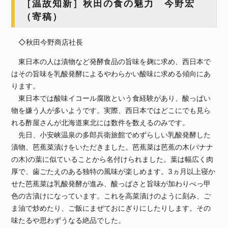
［温故知新］秋田の食の魅力 今野宏
（寄稿）
◇秋田今野商店社長
東日本の人は漬物など発酵食品の旨味を麹に求め、西日本で
はその旨味を乳酸発酵によるやわらかい酸味に求める傾向にあ
ります。
東日本では酸味イコール腐敗という食経験があり、酸っぱい
物を嫌う人が多いようです。実際、西日本ではどこにでも見ら
れる酢屋さんが北海道東北には数件を数えるのみです。
先日、小安峡温泉の多郎兵衛旅館でめずらしい乳酸発酵した
漬物、芭蕉菜漬けをいただきました。芭蕉菜は芭蕉の木(バナナ
の木)の葉に似ていることから名付けられました。葉は幅広く肉
厚で、歯ごたえのある独特の風味が楽しめます。3ヵ月以上寝か
せた芭蕉菜は乳酸発酵が進み、酸っぱさと旨味が加わりべっ甲
色の古漬けになっています。これを高菜漬けのように刻み、ご
ま油で炒めたり、ご飯にまぜておにぎりにしたりします。その
味たるや思わずうなる絶品でした。