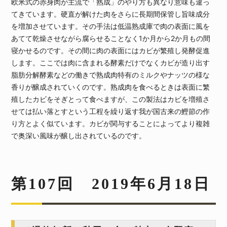
欧米式の赤身肉が主流で「熟成」のやり方も異なり意味も違っ
てきています。硬直が解けた肉をさらに長期間保管し旨味成分
を増加させています。その手法は低温熟成庫で肉の表面に風を
あてて乾燥させながら腐らせることなく1か月から2か月もの間
寝かせるのです。その間に肉の表面にはカビが繁殖し発酵促進
します。ここでは肉に含まれる酵素だけでなくカビが造り出す
脂肪分解酵素などの働きで熟成肉特有のミルクやナッツの様な
香りが醸成されていくのです。熟成肉を食べるときは表面に繁
殖したカビをそぎとって食べますが、この製法はカビを増殖さ
せては払い落とすという工程を繰り返す我が国古来の鰹節の作
り方とよく似ています。カビが関与することによってより複雑
で奥深い風味が醸し出されているのです。
第107回 2019年6月18日