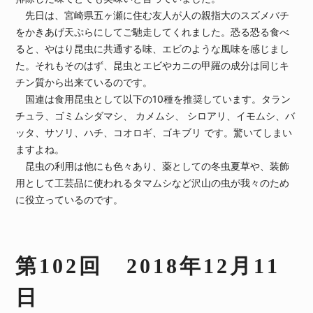
先日は、宮崎県五ヶ瀬に住む友人が人の親指大のスズメバチ
をかきあげ天ぷらにしてご馳走してくれました。恐る恐る食べ
ると、やはり昆虫に共通する味、エビのような風味を感じまし
た。それもそのはず、昆虫とエビやカニの甲羅の成分は同じキ
チン質から出来ているのです。
国連は食用昆虫として以下の10種を推奨しています。タラン
チュラ、ゴミムシダマシ、 カメムシ、 シロアリ、イモムシ、バ
ッタ、サソリ、ハチ、コオロギ、ゴキブリ です。驚いてしまい
ますよね。
昆虫の利用は他にも色々あり、薬としての冬虫夏草や、装飾
用として工芸品に使われるタマムシなど沢山の虫が我々のため
に役立っているのです。
第102回 2018年12月11
日