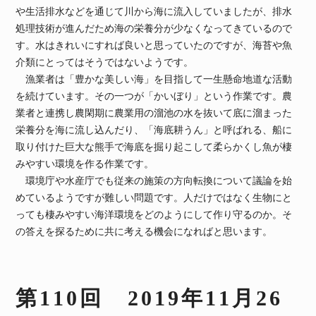
や生活排水などを通じて川から海に流入していましたが、排水
処理技術が進んだため海の栄養分が少なくなってきているので
す。水はきれいにすれば良いと思っていたのですが、海苔や魚
介類にとってはそうではないようです。
漁業者は「豊かな美しい海」を目指して一生懸命地道な活動
を続けています。その一つが「かいぼり」という作業です。農
業者と連携し農閑期に農業用の溜池の水を抜いて底に溜まった
栄養分を海に流し込んだり、「海底耕うん」と呼ばれる、船に
取り付けた巨大な熊手で海底を掘り起こして柔らかくし魚が棲
みやすい環境を作る作業です。
環境庁や水産庁でも従来の施策の方向転換について議論を始
めているようですが難しい問題です。人だけではなく生物にと
っても棲みやすい海洋環境をどのようにして作り守るのか。そ
の答えを探るために共に考える機会になればと思います。
第110回 2019年11月26