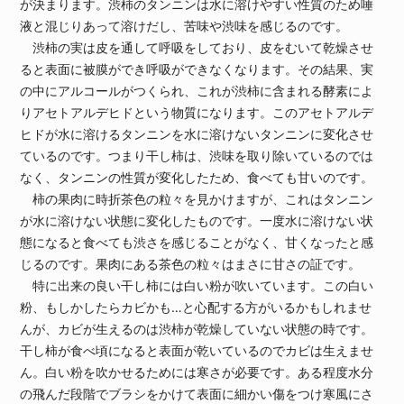
が決まります。渋柿のタンニンは水に溶けやすい性質のため唾
液と混じりあって溶けだし、苦味や渋味を感じるのです。
渋柿の実は皮を通して呼吸をしており、皮をむいて乾燥させ
ると表面に被膜ができ呼吸ができなくなります。その結果、実
の中にアルコールがつくられ、これが渋柿に含まれる酵素によ
りアセトアルデヒドという物質になります。このアセトアルデ
ヒドが水に溶けるタンニンを水に溶けないタンニンに変化させ
ているのです。つまり干し柿は、渋味を取り除いているのでは
なく、タンニンの性質が変化したため、食べても甘いのです。
柿の果肉に時折茶色の粒々を見かけますが、これはタンニン
が水に溶けない状態に変化したものです。一度水に溶けない状
態になると食べても渋さを感じることがなく、甘くなったと感
じるのです。果肉にある茶色の粒々はまさに甘さの証です。
特に出来の良い干し柿には白い粉が吹いています。この白い
粉、もしかしたらカビかも…と心配する方がいるかもしれませ
んが、カビが生えるのは渋柿が乾燥していない状態の時です。
干し柿が食べ頃になると表面が乾いているのでカビは生えませ
ん。白い粉を吹かせるためには寒さが必要です。ある程度水分
の飛んだ段階でブラシをかけて表面に細かい傷をつけ寒風にさ