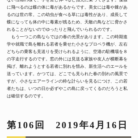
に飛べるのは蝶の体に毒があるからです。美女には毒や棘があ
るのは世の常。この幼虫が食べる草には毒性があり、成長して
蝶になっても体の中に毒素が残るため、天敵の鳥などに脅かさ
れることがないのでゆったりと飛んでいられるのです。
もう一つこの島ならではの春の光景があります。この時期進
学や就職で島を離れる若者を乗せた小さなプロペラ機が、左右
どちらの乗客も見送りを受けられるように、空港の駐機場を８
の字走行するのです。窓の外には見送る家族や友人が横断幕を
掲げ、離れようとする若者に別れを惜み、新生活へのエールを
送っています。かつては、どこでも見られた春の別れの風景で
すが、小さなエアーラインの粋な計らいを見るにつけ、この若
者たちは、いつの日か必ずやこの島に戻ってくるのだろうと私
は確信するのです。
第106回 2019年4月16日