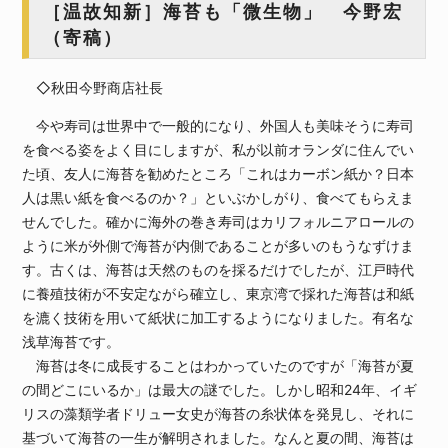
［温故知新］海苔も「微生物」 今野宏
（寄稿）
◇秋田今野商店社長
今や寿司は世界中で一般的になり、外国人も美味そうに寿司
を食べる姿をよく目にしますが、私が以前オランダに住んでい
た頃、友人に海苔を勧めたところ「これはカーボン紙か？日本
人は黒い紙を食べるのか？」といぶかしがり、食べてもらえま
せんでした。確かに海外の巻き寿司はカリフォルニアロールの
ように米が外側で海苔が内側であることが多いのもうなずけま
す。古くは、海苔は天然のものを採るだけでしたが、江戸時代
に養殖技術が不安定ながら確立し、東京湾で採れた海苔は和紙
を漉く技術を用いて紙状に加工するようになりました。有名な
浅草海苔です。
海苔は冬に成長することはわかっていたのですが「海苔が夏
の間どこにいるか」は最大の謎でした。しかし昭和24年、イギ
リスの藻類学者ドリュー女史が海苔の糸状体を発見し、それに
基づいて海苔の一生が解明されました。なんと夏の間、海苔は