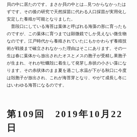
貝の中に居たのです。まさか貝の中とは…見つからなかったは
ずです。その後の研究で天然採苗に代わる人口採苗が実用化し
安定した養殖が可能となりました。
普段口にしている海苔は葉体と呼ばれる海藻の形に育ったも
のですが、この葉体に育つまでは顕微鏡でしか見えない微生物
なのです。江戸時代から養殖されていたにもかかわらず養殖技
術が戦後まで確立されなかった理由はそこにあります。その一
生は春に葉体から放出されたオスとメスの胞子が受精し果胞子
が生まれ、それが牡蠣殻に着生して発芽し糸状の小さい藻にな
ります。その糸状体のまま夏を過ごし水温が下がる秋口に今度
は殻胞子が放出され、これが海苔芽となり、やがて成長し冬に
はいわゆる海苔になるのです。
第109回 2019年10月22
日