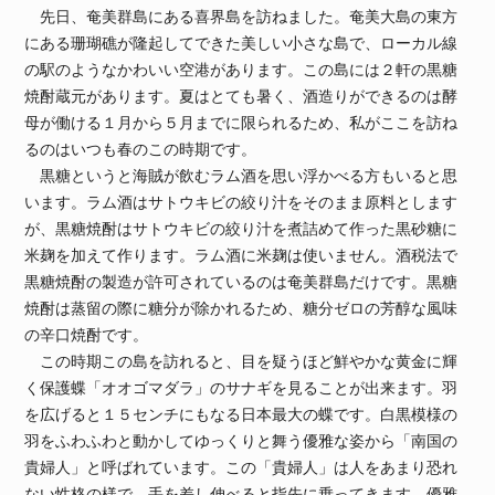
先日、奄美群島にある喜界島を訪ねました。奄美大島の東方
にある珊瑚礁が隆起してできた美しい小さな島で、ローカル線
の駅のようなかわいい空港があります。この島には２軒の黒糖
焼酎蔵元があります。夏はとても暑く、酒造りができるのは酵
母が働ける１月から５月までに限られるため、私がここを訪ね
るのはいつも春のこの時期です。
黒糖というと海賊が飲むラム酒を思い浮かべる方もいると思
います。ラム酒はサトウキビの絞り汁をそのまま原料とします
が、黒糖焼酎はサトウキビの絞り汁を煮詰めて作った黒砂糖に
米麹を加えて作ります。ラム酒に米麹は使いません。酒税法で
黒糖焼酎の製造が許可されているのは奄美群島だけです。黒糖
焼酎は蒸留の際に糖分が除かれるため、糖分ゼロの芳醇な風味
の辛口焼酎です。
この時期この島を訪れると、目を疑うほど鮮やかな黄金に輝
く保護蝶「オオゴマダラ」のサナギを見ることが出来ます。羽
を広げると１５センチにもなる日本最大の蝶です。白黒模様の
羽をふわふわと動かしてゆっくりと舞う優雅な姿から「南国の
貴婦人」と呼ばれています。この「貴婦人」は人をあまり恐れ
ない性格の様で、手を差し伸べると指先に乗ってきます。優雅