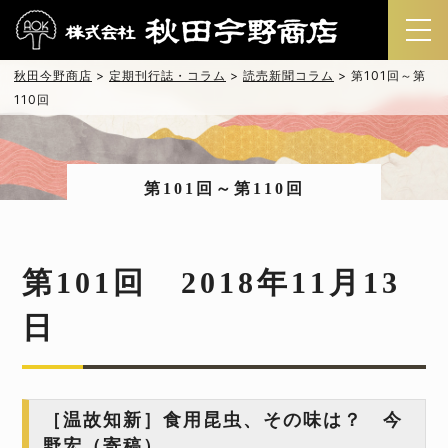
秋田今野商店
>
定期刊行誌・コラム
>
読売新聞コラム
>
第101回～第
110回
第101回～第110回
第101回 2018年11月13
日
［温故知新］食用昆虫、その味は？ 今
野宏（寄稿）