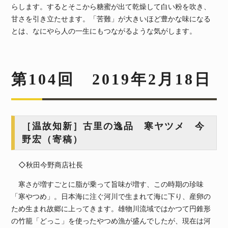
らします。するとそこから糖蜜が出て乾燥して白い粉を吹き、
甘さを引き立たせます。「苦難」が大きいほど豊かな味になる
とは、なにやら人の一生にもつながるような気がします。
第104回 2019年2月18日
［温故知新］古里の逸品 寒ヤツメ 今
野宏（寄稿）
◇秋田今野商店社長
寒さが増すごとに脂が乗って旨味が増す、この時期の珍味
「寒やつめ」。日本海に注ぐ河川で生まれて海に下り、産卵の
ため生まれ故郷に上ってきます。雄物川流域ではかつて円錐形
の竹籠「どっこ」を使ったやつめ漁が盛んでしたが、現在は河