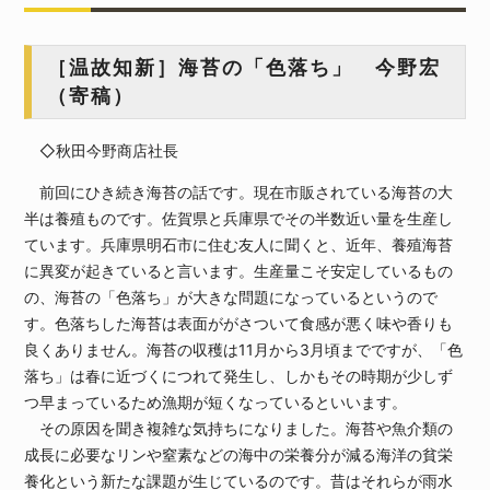
［温故知新］海苔の「色落ち」 今野宏
（寄稿）
◇秋田今野商店社長
前回にひき続き海苔の話です。現在市販されている海苔の大
半は養殖ものです。佐賀県と兵庫県でその半数近い量を生産し
ています。兵庫県明石市に住む友人に聞くと、近年、養殖海苔
に異変が起きていると言います。生産量こそ安定しているもの
の、海苔の「色落ち」が大きな問題になっているというので
す。色落ちした海苔は表面ががさついて食感が悪く味や香りも
良くありません。海苔の収穫は11月から3月頃までですが、「色
落ち」は春に近づくにつれて発生し、しかもその時期が少しず
つ早まっているため漁期が短くなっているといいます。
その原因を聞き複雑な気持ちになりました。海苔や魚介類の
成長に必要なリンや窒素などの海中の栄養分が減る海洋の貧栄
養化という新たな課題が生じているのです。昔はそれらが雨水