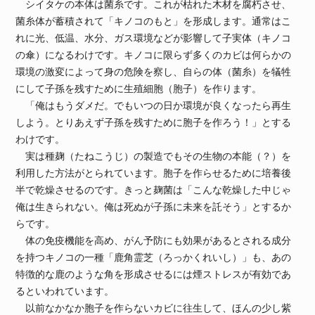
シイタケの本体は菌糸です。これが枯れた木材を腐朽させ、
菌糸体が蓄積されて「キノコのもと」を形成します。通常はこ
れに光、低温、水分、ガス環境などが影響して子実体（キノコ
の傘）になるわけです。キノコに限らず多くのカビは何らかの
環境の激変によって身の危険を察し、自らの体（菌糸）を犠牲
にして子孫を残すために生殖細胞（胞子）を作ります。
「俺はもうダメだ。でもいつの日か環境が良くなったら再生
しよう。とりあえず子孫を残すために胞子を作ろう！」とする
わけです。
実は種麹（たねこうじ）の製造でもその生物の本能（？）を
利用した方法がとられています。胞子を作らせるために培養後
半で乾燥させるのです。きっと麹菌は「こんな乾燥した中じゃ
俺は生きられない。俺は死ぬが子孫に未来を託そう」とするか
らです。
体の免疫機能を高め、がん予防にも効果があるとされる成分
を持つキノコの一種「鹿角霊芝（ろっかくれいし）」も、あの
特徴的な鹿のような角を形成させるには煙ストレスが有効であ
るといわれています。
以前なかなか胞子を作らないカビに往生して、ほんの少し紫