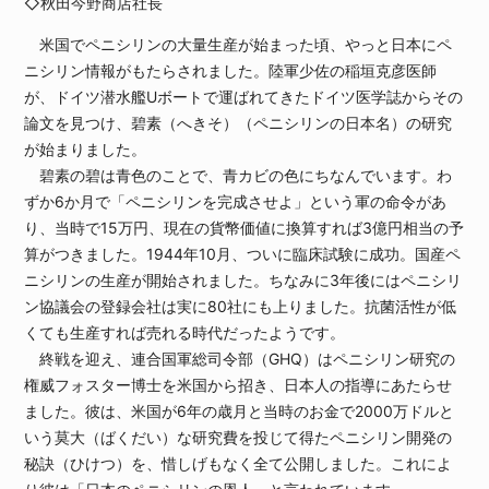
◇秋田今野商店社長
米国でペニシリンの大量生産が始まった頃、やっと日本にペ
ニシリン情報がもたらされました。陸軍少佐の稲垣克彦医師
が、ドイツ潜水艦Uボートで運ばれてきたドイツ医学誌からその
論文を見つけ、碧素（へきそ）（ペニシリンの日本名）の研究
が始まりました。
碧素の碧は青色のことで、青カビの色にちなんでいます。わ
ずか6か月で「ペニシリンを完成させよ」という軍の命令があ
り、当時で15万円、現在の貨幣価値に換算すれば3億円相当の予
算がつきました。1944年10月、ついに臨床試験に成功。国産ペ
ニシリンの生産が開始されました。ちなみに3年後にはペニシリ
ン協議会の登録会社は実に80社にも上りました。抗菌活性が低
くても生産すれば売れる時代だったようです。
終戦を迎え、連合国軍総司令部（GHQ）はペニシリン研究の
権威フォスター博士を米国から招き、日本人の指導にあたらせ
ました。彼は、米国が6年の歳月と当時のお金で2000万ドルと
いう莫大（ばくだい）な研究費を投じて得たペニシリン開発の
秘訣（ひけつ）を、惜しげもなく全て公開しました。これによ