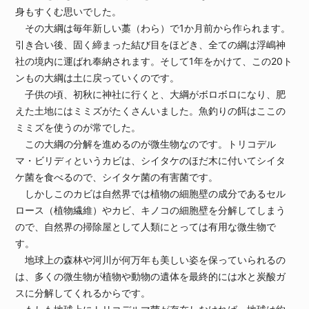
身もすくむ思いでした。
その大綱は毎年新しい藁（わら）で1か月前から作られます。
引き合い後、固く締まった結び目をほどき、全ての綱は浮嶋神
社の境内に運ばれ奉納されます。そして1年をかけて、この20ト
ンもの大綱は土に戻っていくのです。
子供の頃、初秋に神社に行くと、大綱がボロボロになり、肥
えた土地にはミミズがたくさんいました。魚釣りの餌はここの
ミミズを使うのが常でした。
この大綱の分解を進めるのが微生物なのです。トリコデル
マ・ビリディというカビは、シイタケのほだ木に付いてシイタ
ケ菌を食べるので、シイタケ菌の有害菌です。
しかしこのカビは自然界では植物の細胞壁の成分であるセル
ロース（植物繊維）やカビ、キノコの細胞壁を分解してしまう
ので、自然界の掃除屋として人類にとっては有用な微生物で
す。
地球上の森林や河川が何万年も美しい姿を保っていられるの
は、多くの微生物が植物や動物の遺体を最終的には水と炭酸ガ
スに分解してくれるからです。