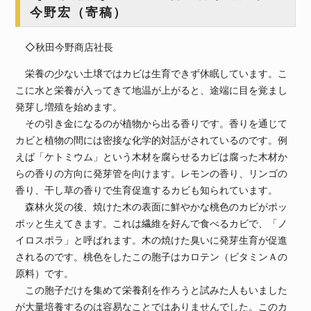
今野宏（寄稿）
◇秋田今野商店社長
栄養の少ない土壌ではカビは生育できず休眠しています。こ
こに水と栄養が入ってきて地温が上がると、途端に目を覚まし
発芽し増殖を始めます。
その引き金になるのが植物から出る香りです。香りを通じて
カビと植物の間には密接な化学的対話がされているのです。例
えば「ケトミウム」という木材を腐らせるカビは腐った木材か
らの香りの方向に発芽管を向けます。レモンの香り、リンゴの
香り、干し草の香りで生育促進するカビも知られています。
森林火災の後、焼けた木の表面に鮮やかな桃色のカビがポッ
ポッと生えてきます。これは繊維を好んで食べるカビで、「ノ
イロスポラ」と呼ばれます。木の焼けた臭いに発芽生育が促進
されるのです。桃色をしたこの胞子はカロテン（ビタミンＡの
原料）です。
この胞子だけを集めて栄養剤を作ろうと試みた人もいました
が大量培養するのは容易なことではありませんでした。このカ