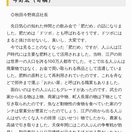
◇秋田今野商店社長
先日気心の知れた仲間との飲み会で「肥だめ」の話になりま
した。肥だめは「ドツボ」とも呼ばれるそうです。ドツボには
まると抜け出せないし、臭いし、大変です。
今では見ることのなくなった「肥だめ」ですが、人ぷんは江
戸時代には主要な肥料として活用されました。当時、江戸の街
は世界一の人口を誇る100万人都市でした。そこで出る人ぷんは
廃棄物ではなく、お金で買い取られる商品として流通していま
した。肥料の原料として再利用されていたのです。これを舟な
どで郊外まで運ぶ「おわい屋」と呼ばれる職業もありました。
面白いのはその人ぷんにもグレードがあったのです。武士の
家から出る物は上物、商家は中物、町人長屋の物は下物として
引き取られたのです。魚など動物性の食物を食べていた家のウ
ンチは窒素分が豊富だったのでしょう。江戸の街から出る人ぷ
んはぜいたくな人々の排泄（はいせつ）物でしたから、農家も
高値で引き取りました。天保年間にはこの人ぷんの争奪戦が勃
発し、勘定奉行より公定価格が示されるほどの人気だったとい