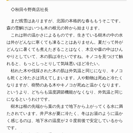
◇秋田今野商店社長
まだ残雪はありますが、北国の本格的な春ももうそこです。
森の雪解けはいつも木の根元の幹から始まります。
これは幹の温かさによるものです。生きている樹木の中の水
は外がどんなに寒くても凍ることはありません。夏だって外が
どんなに暑くても煮えたぎることはなく、木立や森の中はひん
やりとしていて、木の肌は冷たいですね。キノコを見つけて触
れると、もっとしっとりして気味悪いほど冷たい。
枯れた木や伐採された木の肌は外気温と同じになり、キノコ
も乾くと冷たさは消えてしまいます。人や動物は死ぬと冷たく
なりますが、樹勢のある木やキノコが死ぬと温かくなります。
というより、どちらも温度調節機能がなくなり、外気温と同じ
になるというわけです。
樹木は根の先端から葉の先まで地下から上がってくる水に満
たされています。井戸水が夏に冷たく、冬はお湯のように温か
く感じるのは、地下水の温度が２０度前後で安定しているから
です。