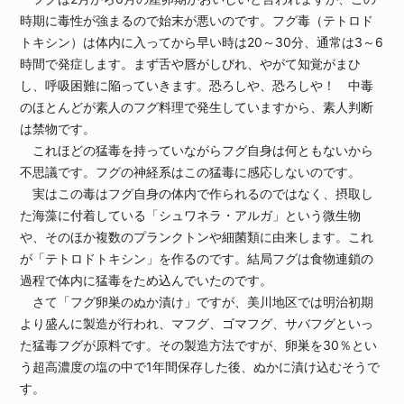
時期に毒性が強まるので始末が悪いのです。フグ毒（テトロド
トキシン）は体内に入ってから早い時は20～30分、通常は3～6
時間で発症します。まず舌や唇がしびれ、やがて知覚がまひ
し、呼吸困難に陥っていきます。恐ろしや、恐ろしや！ 中毒
のほとんどが素人のフグ料理で発生していますから、素人判断
は禁物です。
これほどの猛毒を持っていながらフグ自身は何ともないから
不思議です。フグの神経系はこの猛毒に感応しないのです。
実はこの毒はフグ自身の体内で作られるのではなく、摂取し
た海藻に付着している「シュワネラ・アルガ」という微生物
や、そのほか複数のプランクトンや細菌類に由来します。これ
が「テトロドトキシン」を作るのです。結局フグは食物連鎖の
過程で体内に猛毒をため込んでいたのです。
さて「フグ卵巣のぬか漬け」ですが、美川地区では明治初期
より盛んに製造が行われ、マフグ、ゴマフグ、サバフグといっ
た猛毒フグが原料です。その製造方法ですが、卵巣を30％とい
う超高濃度の塩の中で1年間保存した後、ぬかに漬け込むそうで
す。