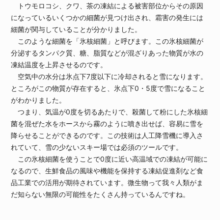
トウモロコシ、クワ、茶の凍結による被害部位からその原因
になっているいくつかの細菌が見つけ出され、霜害の発生には
細菌が関与していることが分かりました。
このような細菌を「氷核細菌」と呼びます。この氷核細菌が
分泌するタンパク質、糖、脂質などが混ざりあった物質が水の
凍結温度を上昇させるのです。
空気中の水分は氷点下7度以下に冷却されると雪になります。
ところがこの物質が存在すると、氷点下0・5度で雪になること
がわかりました。
つまり、気温が0度を切るあたりで、殺菌して粉にした氷核細
菌を混ぜた水をホースから霧のように噴き出せば、容易に雪を
降らせることができるのです。この技術は人工降雪機に導入さ
れていて、雪の少ないスキー場では必須のツールです。
この氷核細菌を使うことで0度に近い高温域での凍結が可能に
なるので、生鮮食品の風味や機能を保持する凍結促進剤など食
品工業での活用が期待されています。微生物って我々人類がま
だ知らない無限の可能性をたくさん持っているんですね。