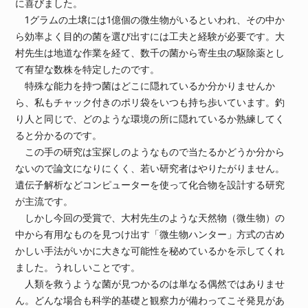
に喜びました。
1グラムの土壌には1億個の微生物がいるといわれ、その中か
ら効率よく目的の菌を選び出すには工夫と経験が必要です。大
村先生は地道な作業を経て、数千の菌から寄生虫の駆除薬とし
て有望な数株を特定したのです。
特殊な能力を持つ菌はどこに隠れているか分かりませんか
ら、私もチャック付きのポリ袋をいつも持ち歩いています。釣
り人と同じで、どのような環境の所に隠れているか熟練してく
ると分かるのです。
この手の研究は宝探しのようなもので当たるかどうか分から
ないので論文になりにくく、若い研究者はやりたがりません。
遺伝子解析などコンピューターを使って化合物を設計する研究
が主流です。
しかし今回の受賞で、大村先生のような天然物（微生物）の
中から有用なものを見つけ出す「微生物ハンター」方式の古め
かしい手法がいかに大きな可能性を秘めているかを示してくれ
ました。うれしいことです。
人類を救うような菌が見つかるのは単なる偶然ではありませ
ん。どんな場合も科学的基礎と観察力が備わってこそ発見があ