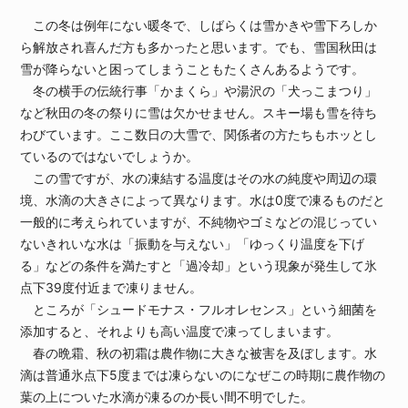
この冬は例年にない暖冬で、しばらくは雪かきや雪下ろしか
ら解放され喜んだ方も多かったと思います。でも、雪国秋田は
雪が降らないと困ってしまうこともたくさんあるようです。
冬の横手の伝統行事「かまくら」や湯沢の「犬っこまつり」
など秋田の冬の祭りに雪は欠かせません。スキー場も雪を待ち
わびています。ここ数日の大雪で、関係者の方たちもホッとし
ているのではないでしょうか。
この雪ですが、水の凍結する温度はその水の純度や周辺の環
境、水滴の大きさによって異なります。水は0度で凍るものだと
一般的に考えられていますが、不純物やゴミなどの混じってい
ないきれいな水は「振動を与えない」「ゆっくり温度を下げ
る」などの条件を満たすと「過冷却」という現象が発生して氷
点下39度付近まで凍りません。
ところが「シュードモナス・フルオレセンス」という細菌を
添加すると、それよりも高い温度で凍ってしまいます。
春の晩霜、秋の初霜は農作物に大きな被害を及ぼします。水
滴は普通氷点下5度までは凍らないのになぜこの時期に農作物の
葉の上についた水滴が凍るのか長い間不明でした。