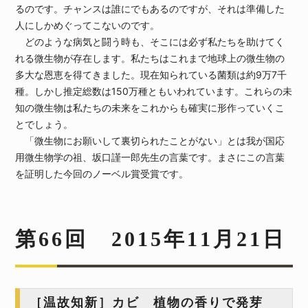
るのです。チャンスは誰にでもあるのですが、それは準備した
人にしかめぐってこないのです。
どのような病気と闘う時も、そこには必ず私たちを助けてく
れる微生物が存在します。私たちはこれまで地球上の微生物の
多大な恩恵を得てきました。現在知られている菌類は約9万7千
種。しかし推定総数は150万種ともいわれています。これらの未
知の微生物は私たちの未来をこれからも確実に形作っていくこ
とでしょう。
「微生物にお願いして裏切られたことがない」とは我が国応
用微生物学の祖、坂口謹一郎先生の言葉です。まさにこの言葉
を証明した今回のノーベル賞受賞です。
第66回 2015年11月21日
［温故知新］カビ 植物の香りで発芽