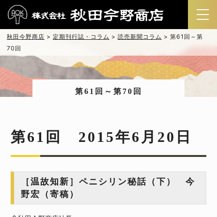
秋田今野商店
>
定期刊行誌・コラム
>
読売新聞コラム
>
第61回～第
70回
第61回～第70回
第61回 2015年6月20日
［温故知新］ペニシリン秘話（下） 今
野宏（寄稿）