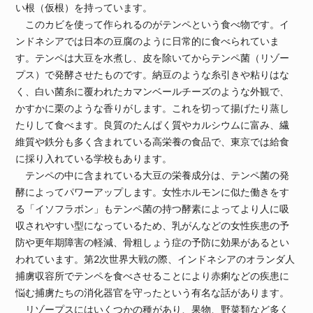
い根（仮根）を持っています。
このカビを使って作られるのがテンペという食べ物です。イ
ンドネシアでは日本の豆腐のように日常的に食べられていま
す。テンペは大豆を水煮し、皮を除いてからテンペ菌（リゾー
プス）で発酵させたものです。納豆のような糸引きや粘りはな
く、白い菌糸に覆われたカマンベールチーズのような外観で、
かすかに栗のような香りがします。これを切って揚げたり蒸し
たりして食べます。良質のたんぱく質やカルシウムに富み、繊
維質や鉄分も多く含まれている高栄養の食品で、東京では給食
に採り入れている学校もあります。
テンペの中に含まれている大豆の栄養成分は、テンペ菌の発
酵によってパワーアップします。女性ホルモンに似た働きをす
る「イソフラボン」もテンペ菌の持つ酵素によってより人に吸
収されやすい型になっているため、乳がんなどの女性疾患の予
防や更年期障害の軽減、骨粗しょう症の予防に効果があるとい
われています。第2次世界大戦の際、インドネシアのオランダ人
捕虜収容所でテンペを食べさせることにより赤痢などの疾患に
悩む捕虜たちの消化器官を守ったという有名な話があります。
リゾープスにはいくつかの種があり、果物、野菜類など多く