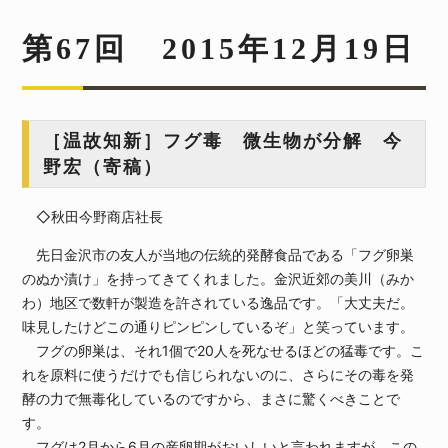
第67回 2015年12月19日
［温故知新］フグ毒 微生物が分解 今
野宏（寄稿）
◇秋田今野商店社長
先日金沢市の友人が当地の伝統的発酵食品である「フグ卵巣
のぬか漬け」を持ってきてくれました。金沢近郊の美川（みか
わ）地区で数軒が製造を許されている逸品です。「大丈夫だ。
味見したけどこの通りピンピンしているぞ」と笑っています。
フグの卵巣は、それ1個で20人を死なせるほどの猛毒です。こ
れを原料に使うだけでも信じられないのに、さらにその毒を発
酵の力で無毒化しているのですから、まさに驚くべきことで
す。
フグは2月から6月の産卵期がおいしいと言われますが、この