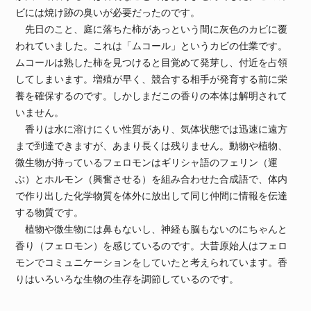
ビには焼け跡の臭いが必要だったのです。
先日のこと、庭に落ちた柿があっという間に灰色のカビに覆
われていました。これは「ムコール」というカビの仕業です。
ムコールは熟した柿を見つけると目覚めて発芽し、付近を占領
してしまいます。増殖が早く、競合する相手が発育する前に栄
養を確保するのです。しかしまだこの香りの本体は解明されて
いません。
香りは水に溶けにくい性質があり、気体状態では迅速に遠方
まで到達できますが、あまり長くは残りません。動物や植物、
微生物が持っているフェロモンはギリシャ語のフェリン（運
ぶ）とホルモン（興奮させる）を組み合わせた合成語で、体内
で作り出した化学物質を体外に放出して同じ仲間に情報を伝達
する物質です。
植物や微生物には鼻もないし、神経も脳もないのにちゃんと
香り（フェロモン）を感じているのです。大昔原始人はフェロ
モンでコミュニケーションをしていたと考えられています。香
りはいろいろな生物の生存を調節しているのです。