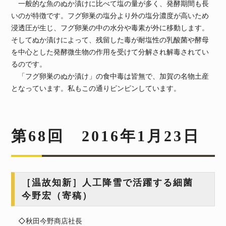
一般的な魚のぬか漬けに比べて塩の量が多く、発酵期間も長
いのが特徴です。フグ卵巣の塩分より外の塩分濃度が高いため
浸透圧が生じ、フグ卵巣の中の水分や毒素が外に移動します。
そしてぬか漬けによって、残留した毒が耐塩性の乳酸菌や酵母
を中心とした発酵微生物の作用を受けて分解され解毒されてい
るのです。
「フグ卵巣のぬか漬け」の食中毒は皆無で、加賀の名物土産
となっています。私もこの通りピンピンしています。
第68回 2016年1月23日
［温故知新］人工降雪で活躍する細菌
今野宏（寄稿）
◇秋田今野商店社長