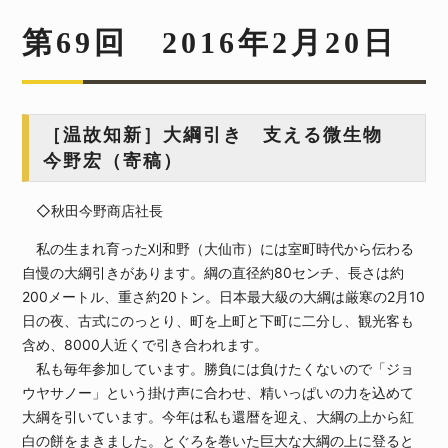
第69回 2016年2月20日
［温故知新］大綱引き 支える微生物
今野宏（寄稿）
◇秋田今野商店社長
私の生まれ育った刈和野（大仙市）には室町時代から伝わる
自慢の大綱引きがあります。綱の直径約80センチ、長さは約
200メートル、重さ約20トン。日本最大級の大綱は厳寒の2月10
日の夜、古式にのっとり、町を上町と下町に二分し、観光客も
含め、8000人近くで引き合われます。
私も毎年参加しています。勝負には負けたくないので「ジョ
ウヤサノー」という掛け声に合わせ、精いっぱいの力を込めて
大綱を引いています。今年は私も還暦を迎え、大綱の上から紅
白の餅をまきました。とぐろを巻いた巨大な大綱の上に登ると