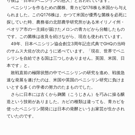
り彼は「日本のペニシリンの恩人」と言われています。
ペニシリンを作るための菌株、青カビQ176株も米国から与え
られました。このQ176株は、かつて米国が優秀な菌株を必死に
探していた時、農務省の北部農学研究所がある米イリノイ州・
ペオリア市の一主婦が届けたメロンの青カビから分離したもの
です。この菌株は改良を続けながら、現在も使われています。
49年、日本ペニシリン協会創立3周年記念式典でGHQの当時
のサムス大佐が次のように述べています。「現在、世界でペニ
シリンを自給できる国は三つしかありません。英国、米国、日
本です」と。
敗戦直前の極限状態の中でペニシリンの研究を進め、戦後急
速な発展を遂げたのは、米国や英国のペニシリン研究に負けま
いとする多くの学者の努力のたまものでした。
さらに日本には古くから麹菌（こうじきん）を巧みに操る醸
造という技術がありました。カビの種類は違っても、青カビを
使ったペニシリン開発には日本の発酵というお家芸が生かされ
ていたのです。