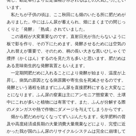
います。
私たちが子供の頃は、ここ秋田にも畑のいたる所に肥だめが
ありました。中にはふん尿が蓄えられ、畑にまくまでの間じっ
くりと「発酵」「熟成」されていました。
この過程が大変重要なのです。直射日光が当たらないように
板で影を作り、その下にためます。発酵させるためには空気の
入れ替えが重要で、そのため、柄の長い大きな黒いひしゃくで
攪拌（かくはん）するのを見た方も多いと思います。肥だめは
ある意味衛生的な発酵装置ともいえます。
一定期間肥だめに入れることにより発酵が始まり、温度が上
昇し、病気の原因となる病原菌や寄生虫を死滅させるのです。
発酵という過程を踏まずにふん尿を直接肥料にすると大変なこ
とになります。ふん尿の窒素は主にアンモニア態窒素で、土壌
中にこれが多いと植物には有害です。また、ふんが分解する際
のメタンガスや熱で作物にダメージを与えてしまうからです。
畑から肥だめがなくなってずいぶんたちます。化学肥料の普
及や高度経済成長期の大量消費大量廃棄などにより、完璧に近
かった我が国のふん尿のリサイクルシステムは完全に崩壊して