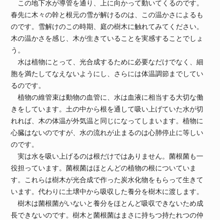
この地下水が導管を通り、上に向かって動いてくるのです。
春先に木々の幹と根元の雪が解けるのは、この温かさによるも
のです。雪解けのこの時期、庭の樹木に触れてみてください。
木の温かさを感じ、木が生きていることを実感することでしょ
う。
水は植物にとって、光合成するために必要なだけでなく、細
胞を満たしてなえないようにし、さらには体温調節までしてい
るのです。
植物の維管束は動物の血管に、水は血液に相当する大切な働
きをしています。土の中から根を通して吸い上げていた水が切
れれば、木の体温が外気温と同じになってしまいます。植物に
心臓はないのですが、水の流れが止まるのは心肺停止に等しい
のです。
実は水を吸い上げるのは根だけではありません。菌根菌も一
役担っています。菌根菌はほとんどの植物の根についていま
す。これらは樹木が光合成で作った炭水化物をもらって生きて
います。代わりに土壌中から吸収した養分を樹木に渡します。
樹木は菌根菌がいないと養分をほとんど吸収できないため成
長できないのです。樹木と菌根菌はまさに持ちつ持たれつの仲