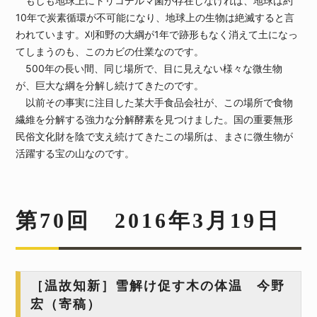
もしも地球上にトリコデルマ菌が存在しなければ、地球は約
10年で炭素循環が不可能になり、地球上の生物は絶滅すると言
われています。刈和野の大綱が1年で跡形もなく消えて土になっ
てしまうのも、このカビの仕業なのです。
500年の長い間、同じ場所で、目に見えない様々な微生物
が、巨大な綱を分解し続けてきたのです。
以前その事実に注目した某大手食品会社が、この場所で食物
繊維を分解する強力な分解酵素を見つけました。国の重要無形
民俗文化財を陰で支え続けてきたこの場所は、まさに微生物が
活躍する宝の山なのです。
第70回 2016年3月19日
［温故知新］雪解け促す木の体温 今野
宏（寄稿）