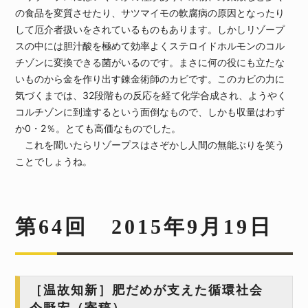
の食品を変質させたり、サツマイモの軟腐病の原因となったり
して厄介者扱いをされているものもあります。しかしリゾープ
スの中には胆汁酸を極めて効率よくステロイドホルモンのコル
チゾンに変換できる菌がいるのです。まさに何の役にも立たな
いものから金を作り出す錬金術師のカビです。このカビの力に
気づくまでは、32段階もの反応を経て化学合成され、ようやく
コルチゾンに到達するという面倒なもので、しかも収量はわず
か0・2％。とても高価なものでした。
これを聞いたらリゾープスはさぞかし人間の無能ぶりを笑う
ことでしょうね。
第64回 2015年9月19日
［温故知新］肥だめが支えた循環社会
今野宏（寄稿）