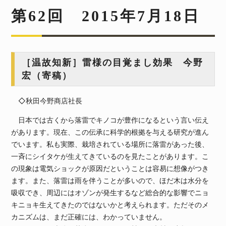
第62回 2015年7月18日
［温故知新］雷様の目覚まし効果 今野
宏（寄稿）
◇秋田今野商店社長
日本では古くから落雷でキノコが豊作になるという言い伝え
があります。現在、この伝承に科学的根拠を与える研究が進ん
でいます。私も実際、栽培されている場所に落雷があった後、
一斉にシイタケが生えてきているのを見たことがあります。こ
の現象は電気ショックが原因だということは容易に想像がつき
ます。また、落雷は雨を伴うことが多いので、ほだ木は水分を
吸収でき、周辺にはオゾンが発生するなど総合的な影響でニョ
キニョキ生えてきたのではないかと考えられます。ただそのメ
カニズムは、まだ正確には、わかっていません。