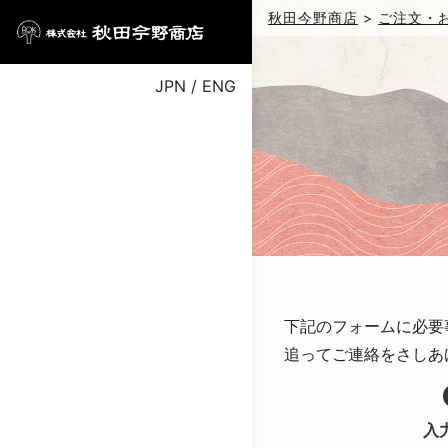
秋田今野商店
>
ご注文・
JPN
/
ENG
下記のフォームに必要
追ってご連絡をさしあ
入