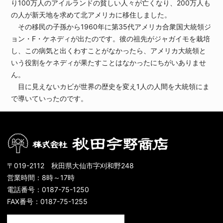
り100万人のアイルランドの貧しい人々が亡くなり、200万人も
の人が新天地を求めて北アメリカに移住しました。
その移民の子孫から1960年に第35代アメリカ合衆国大統領ジ
ョン・F・ケネディが出たのです。彼の祖先がジャガイモを栽培
し、この病気と出くわすことがなかったら、アメリカ大統領と
いう役割をケネディが果たすことはなかったにちがいありませ
ん。
目に見えないカビが世界の歴史を変え1人の人間を大統領にま
で導いていったのです。
〒019-2112 秋田県大仙市字刈和野248
営業時間：8時～17時
電話番号：0187-75-1250
FAX番号：0187-75-1255