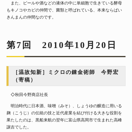
また、ビールや酒などの液体の中に単細胞で生きている酵母
もキノコやカビの仲間で、菌類と呼ばれている、本来ならばい
きんまんの仲間なのです。
第7回 2010年10月20日
［温故知新］ミクロの錬金術師 今野宏
（寄稿）
◇秋田今野商店社長
明治時代に日本酒、味噌（みそ）、しょうゆの醸造に用いる
麹（こうじ）の伝統の技と近代産業を結び付ける大きな役割を
果たしたのは、黒船来航の翌年に富山県高岡市で生まれた高峰
譲吉でした。