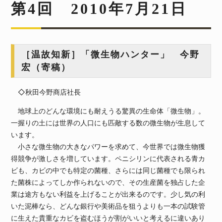
第4回 2010年7月21日
［温故知新］「微生物ハンター」 今野
宏（寄稿）
◇秋田今野商店社長
地球上のどんな環境にも耐えうる驚異の生命体「微生物」。
一握りの土には世界の人口にも匹敵する数の微生物が生息して
います。
小さな微生物の大きなパワーを求めて、今世界では微生物獲
得競争が激しさを増しています。ペニシリンに代表される青カ
ビも、カビの中でも特定の菌種、さらには同じ菌種でも限られ
た菌株によってしか作られないので、その生産菌を独占した企
業は途方もない利益を上げることが出来るのです。少し気の利
いた泥棒なら、どんな銀行や美術品を狙うよりも一本の試験管
に生えた貴重なカビを盗むほうが割がいいと考えるに違いあり