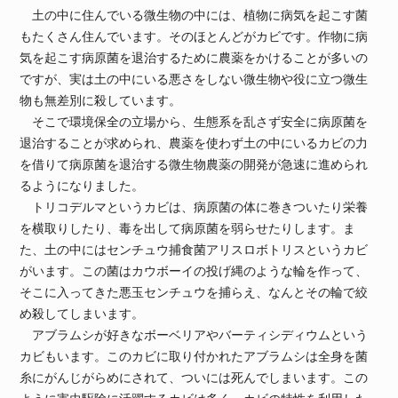
土の中に住んでいる微生物の中には、植物に病気を起こす菌
もたくさん住んでいます。そのほとんどがカビです。作物に病
気を起こす病原菌を退治するために農薬をかけることが多いの
ですが、実は土の中にいる悪さをしない微生物や役に立つ微生
物も無差別に殺しています。
そこで環境保全の立場から、生態系を乱さず安全に病原菌を
退治することが求められ、農薬を使わず土の中にいるカビの力
を借りて病原菌を退治する微生物農薬の開発が急速に進められ
るようになりました。
トリコデルマというカビは、病原菌の体に巻きついたり栄養
を横取りしたり、毒を出して病原菌を弱らせたりします。ま
た、土の中にはセンチュウ捕食菌アリスロボトリスというカビ
がいます。この菌はカウボーイの投げ縄のような輪を作って、
そこに入ってきた悪玉センチュウを捕らえ、なんとその輪で絞
め殺してしまいます。
アブラムシが好きなボーベリアやバーティシディウムという
カビもいます。このカビに取り付かれたアブラムシは全身を菌
糸にがんじがらめにされて、ついには死んでしまいます。この