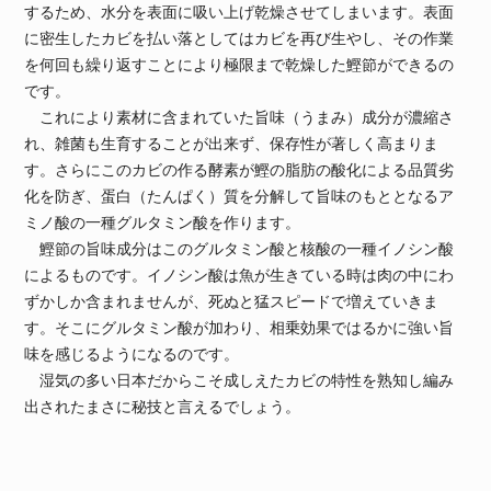
するため、水分を表面に吸い上げ乾燥させてしまいます。表面
に密生したカビを払い落としてはカビを再び生やし、その作業
を何回も繰り返すことにより極限まで乾燥した鰹節ができるの
です。
これにより素材に含まれていた旨味（うまみ）成分が濃縮さ
れ、雑菌も生育することが出来ず、保存性が著しく高まりま
す。さらにこのカビの作る酵素が鰹の脂肪の酸化による品質劣
化を防ぎ、蛋白（たんぱく）質を分解して旨味のもととなるア
ミノ酸の一種グルタミン酸を作ります。
鰹節の旨味成分はこのグルタミン酸と核酸の一種イノシン酸
によるものです。イノシン酸は魚が生きている時は肉の中にわ
ずかしか含まれませんが、死ぬと猛スピードで増えていきま
す。そこにグルタミン酸が加わり、相乗効果ではるかに強い旨
味を感じるようになるのです。
湿気の多い日本だからこそ成しえたカビの特性を熟知し編み
出されたまさに秘技と言えるでしょう。