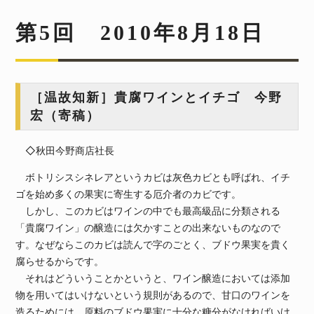
第5回 2010年8月18日
［温故知新］貴腐ワインとイチゴ 今野
宏（寄稿）
◇秋田今野商店社長
ボトリシスシネレアというカビは灰色カビとも呼ばれ、イチ
ゴを始め多くの果実に寄生する厄介者のカビです。
しかし、このカビはワインの中でも最高級品に分類される
「貴腐ワイン」の醸造には欠かすことの出来ないものなので
す。なぜならこのカビは読んで字のごとく、ブドウ果実を貴く
腐らせるからです。
それはどういうことかというと、ワイン醸造においては添加
物を用いてはいけないという規則があるので、甘口のワインを
造るためには、原料のブドウ果実に十分な糖分がなければいけ