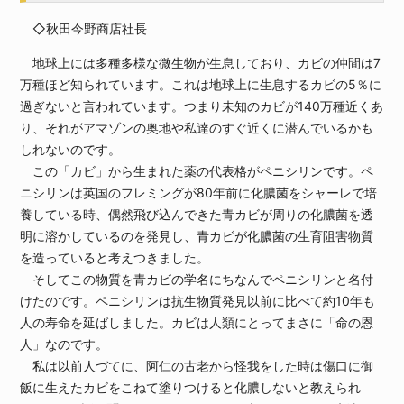
◇秋田今野商店社長
地球上には多種多様な微生物が生息しており、カビの仲間は7
万種ほど知られています。これは地球上に生息するカビの5％に
過ぎないと言われています。つまり未知のカビが140万種近くあ
り、それがアマゾンの奥地や私達のすぐ近くに潜んでいるかも
しれないのです。
この「カビ」から生まれた薬の代表格がペニシリンです。ペ
ニシリンは英国のフレミングが80年前に化膿菌をシャーレで培
養している時、偶然飛び込んできた青カビが周りの化膿菌を透
明に溶かしているのを発見し、青カビが化膿菌の生育阻害物質
を造っていると考えつきました。
そしてこの物質を青カビの学名にちなんでペニシリンと名付
けたのです。ペニシリンは抗生物質発見以前に比べて約10年も
人の寿命を延ばしました。カビは人類にとってまさに「命の恩
人」なのです。
私は以前人づてに、阿仁の古老から怪我をした時は傷口に御
飯に生えたカビをこねて塗りつけると化膿しないと教えられ