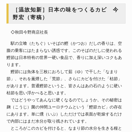
［温故知新］日本の味をつくるカビ 今
野宏（寄稿）
◇秋田今野商店社長
駅の立喰（たちぐ）いそばの鰹（かつお）だしの香りは、空
腹の乗客にはたまらない誘惑です。このそばのだしに使われる
鰹節は日本特有の世界一硬い食品で、香りに加え深いコクもあ
ります。
鰹節には魚体を三枚におろして茹（ゆ）で干した「なまり
節」、それを薫煙した「荒節」、さらにカビを付けた「枯節」
があります。普通鰹節というと、皆さんはあの石のように硬い
枯節を思い浮かべると思います。
ではどうやってあんなに硬くなるのでしょうか。その秘密は
麹（こうじ）菌の仲間ユーロチウムという「鰹節カビ」の存在
にあります。単に燻（いぶ）しただけでは表面が乾燥するだけ
で内部にはまだ水分が取り残されています。
ところがこのカビを付けると、なまり節の水分を生きる糧と