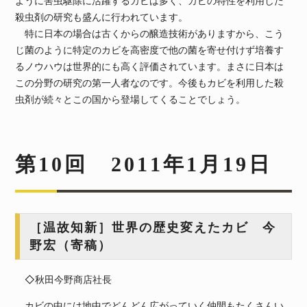
ように害虫駆除に活躍するカビは多く、カビの特性を利用した
殺虫剤の研究も盛んに行われています。
特に日本の場合は古くからの醸造技術がありますから、こう
じ菌のように特定のカビを高密度で他の菌を寄せ付けず培養す
るノウハウは世界的にも高く評価されています。まさに日本は
この分野の研究の第一人者なのです。今後もカビを利用した殺
虫剤が続々とこの国から登場してくることでしょう。
第10回 2011年1月19日
［温故知新］世界の歴史変えたカビ 今
野宏（寄稿）
◇秋田今野商店社長
カビの中には地中でどんどん広がっていく仲間もたくさんい