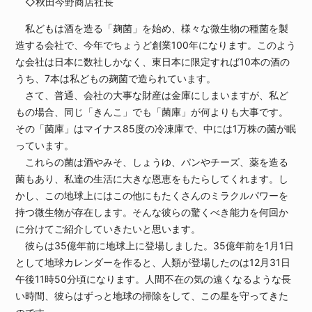
◇秋田今野商店社長
私どもは酒を造る「麹菌」を始め、様々な微生物の種菌を製
造する会社で、今年でちょうど創業100年になります。このよう
な会社は日本に数社しかなく、東日本に限定すれば10本の酒の
うち、7本は私どもの麹菌で造られています。
さて、普通、会社の大事な財産は金庫にしまいますが、私ど
もの場合、同じ「きんこ」でも「菌庫」が何よりも大事です。
その「菌庫」はマイナス85度の冷凍庫で、中には1万株の菌が眠
っています。
これらの菌は酒やみそ、しょうゆ、パンやチーズ、薬を造る
菌もあり、私達の生活に大きな恩恵をもたらしてくれます。し
かし、この地球上にはこの他にもたくさんのミラクルパワーを
持つ微生物が存在します。そんな彼らの驚くべき能力を何回か
に分けてご紹介していきたいと思います。
彼らは35億年前に地球上に登場しました。35億年前を1月1日
として地球カレンダーを作ると、人類が登場したのは12月31日
午後11時50分頃になります。人間不在の気の遠くなるような長
い時間、彼らはずっと地球の掃除をして、この星を守ってきた