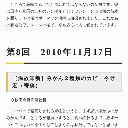
ところで高峰でもうひとつ忘れてはならないのが桜です。彼
は日本と米国の友好のシンボルとしてワシントン市に桜の苗木
を贈り、その桜はポトマック河畔に植樹されました。これがあ
の有名なワシントンの桜で、今も多くの人に愛されています。
第8回 2010年11月17日
［温故知新］みかん２種類のカビ 今野
宏（寄稿）
◇秋田今野商店社長
スーパーで箱売りされる果物というと、まず思い浮かぶのが
みかんです。ところが箱買いすると、食べ終わるまでに必ず一
つや二つはカビを生やしてしまうのは私だけではないと思いま