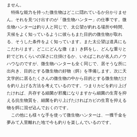
ません。
特殊な能力を持った微生物はどこに隠れているか分かりませ
ん。それを見つけ出すのが「微生物ハンター」の仕事です。微
生物ハンターは釣り人と同じで、太公望が釣れる場所や時間、
天候をよく知っているように彼らもまた目的の微生物が取れ
る、そうした条件をよく知っています。また太公望は道具にも
こだわります。どこにどんな撒（ま）き餌をし、どんな重りと
針でどれくらいの深さに仕掛けるか、いわばこれが名人のノウ
ハウなのですが、微生物ハンターも全く同じで、居そうな所に
出向き、目的とする微生物の好物（餌）を準備します。次に天
文学的に居るたくさんの微生物の中から目的とする微生物だけ
を釣り上げる方法を考えているのです。つまりカビを釣り上げ
たければ、共存する細菌が邪魔になりますから細菌の生育を抑
える抗生物質を、細菌を釣り上げたければカビの生育を抑える
物を餌に混ぜ込んでおくのです。
この他にも様々な手を使って微生物ハンターは、一獲千金を
夢みて人里離れた地で今も釣りを楽しんでいるのです。