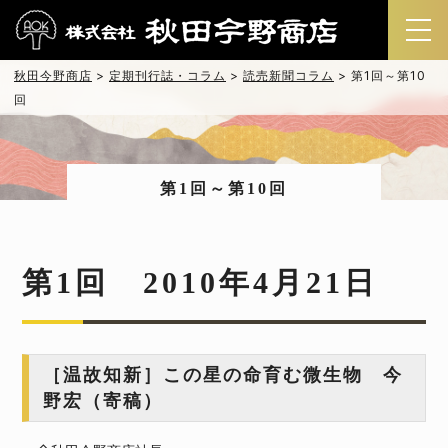
秋田今野商店
>
定期刊行誌・コラム
>
読売新聞コラム
>
第1回～第10
回
第1回～第10回
第1回 2010年4月21日
［温故知新］この星の命育む微生物 今
野宏（寄稿）