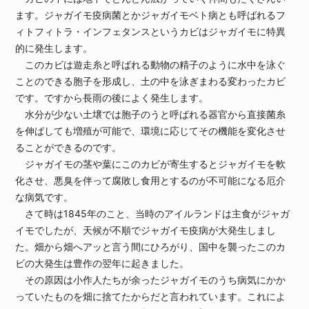
ます。ジャガイモ疫病菌とかジャガイモベト病とも呼ばれるフ
ィトフィトラ・インフェタンスというカビはジャガイモに特異
的に発生します。
このカビは遊走糸と呼ばれる動物の精子のように水中を泳ぐ
ことのできる胞子を形成し、土の中を泳ぎまわる変わったカビ
です。ですから長雨の後によく発生します。
水分が少ない土壌では胞子のうと呼ばれる器官から直接菌糸
を伸ばしても増殖が可能で、環境に応じてその機能を変化させ
ることができるのです。
ジャガイモの茎や葉にこのカビが寄生するとジャガイモを軟
化させ、悪臭を伴って腐敗し食用とするのが不可能になる厄介
な病気です。
さて時は1845年のこと、当時のアイルランドは主食がジャガ
イモでしたが、天候が不順でジャガイモ疫病が大発生しまし
た。畑から畑へアッと言う間にひろがり、国中を襲ったこのカ
ビの大発生は豊作の翌年に起きました。
その原因は小作人たちが余ったジャガイモのうち病気にかか
っていたものを畑に捨てたからだと言われています。これによ