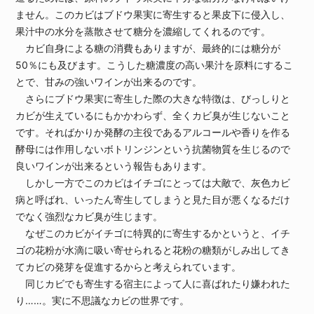
ません。このカビはブドウ果実に寄生すると果皮下に侵入し、
果汁中の水分を蒸散させて糖分を濃縮してくれるのです。
カビ自身による糖の消費もありますが、最終的には糖分が
50％にも及びます。こうした糖濃度の高い果汁を原料にするこ
とで、甘みの強いワインが出来るのです。
さらにブドウ果実に寄生した際の大きな特徴は、びっしりと
カビが生えているにもかかわらず、全くカビ臭が生じないこと
です。そればかりか発酵の主役であるアルコールや香りを作る
酵母には作用しないボトリンジンという抗菌物質を生じるので
良いワインが出来るという報告もあります。
しかし一方でこのカビはイチゴにとっては大敵で、灰色カビ
病と呼ばれ、いったん寄生してしまうと見た目が悪くなるだけ
でなく強烈なカビ臭が生じます。
なぜこのカビがイチゴに特異的に寄生するかというと、イチ
ゴの花粉が水滴に吸い寄せられると花粉の糖類がしみ出してき
てカビの発芽を促進するからと考えられています。
同じカビでも寄生する宿主によって人に喜ばれたり嫌われた
り……。実に不思議なカビの世界です。