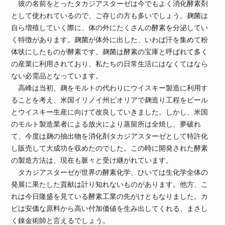
彼の名前をとったタカジアスターゼは今でもよく消化酵素剤
として使われているので、ご存じの方も多いでしょう。麹菌は
自ら増殖していく際に、体の外にたくさんの酵素を分泌してい
く特徴があります。麹菌が体外に出した、いわば汗を集めて粉
体状にしたものが酵素です。麹菌は酵素の宝庫と呼ばれて多く
の産業に利用されており、私たちの日常生活にはなくてはなら
ない必需品となっています。
高峰は当初、麹をモルトの代わりにウイスキー製造に利用す
ることを考え、米国イリノイ州ピオリアで麹造り工程をビール
とウイスキー生産に向けて改良していきました。しかし、米国
のモルト製造業者による放火により蒸留所は全焼し、夢破れ
て、今度は麹の抽出物を消化剤タカジアスターゼとして特許化
し販売して大成功を収めたのでした。この時に開発された酵素
の製造方法は、現在も脈々と受け継がれています。
タカジアスターゼが世界の酵素化学、ひいては生化学全体の
発展に果たした貢献は計り知れないものがあります。他方、こ
れは今日隆盛を見ている酵素工業の先がけともなりました。カ
ビは安価な原料から高い付加価値を生み出してくれる、まさし
く錬金術師と言えるでしょう。