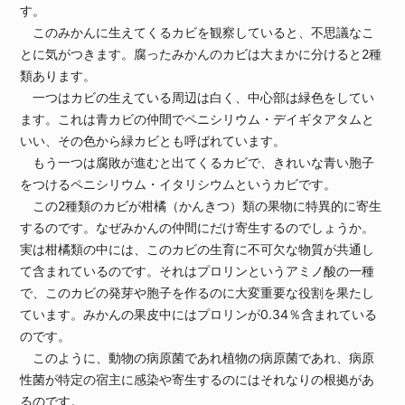
す。
このみかんに生えてくるカビを観察していると、不思議なこ
とに気がつきます。腐ったみかんのカビは大まかに分けると2種
類あります。
一つはカビの生えている周辺は白く、中心部は緑色をしてい
ます。これは青カビの仲間でペニシリウム・デイギタアタムと
いい、その色から緑カビとも呼ばれています。
もう一つは腐敗が進むと出てくるカビで、きれいな青い胞子
をつけるペニシリウム・イタリシウムというカビです。
この2種類のカビが柑橘（かんきつ）類の果物に特異的に寄生
するのです。なぜみかんの仲間にだけ寄生するのでしょうか。
実は柑橘類の中には、このカビの生育に不可欠な物質が共通し
て含まれているのです。それはプロリンというアミノ酸の一種
で、このカビの発芽や胞子を作るのに大変重要な役割を果たし
ています。みかんの果皮中にはプロリンが0.34％含まれている
のです。
このように、動物の病原菌であれ植物の病原菌であれ、病原
性菌が特定の宿主に感染や寄生するのにはそれなりの根拠があ
るのです。