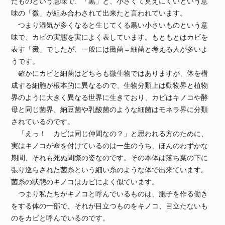
たものという意味で、「黒」と、小さくて見えにくいという意
味の「微」が組み合わされて出来たと言われています。
つまり湿気が多くなると生じてくる黒い小さいものという意
味で、カビの実態を実によく表しています。もともとはカビを
表す「黴」でしたが、一般には黴菌＝細菌と考える人が多いよ
うです。
確かにカビと細菌はどちらも微生物ではありますが、体を構
成する細胞が根本的に異なるので、生物分類上は動物界と植物
界のように大きく異なる世界に生きており、カビはキノコや酵
母と同じ菌界、納豆菌や乳酸菌のような細菌はモネラ界に分類
されているのです。
「えっ！ カビは同じ仲間なの？」と思われる方のために、
実はキノコが傘を付けているのは一生のうち、ほんのわずかな
期間、それも死ぬ間際の姿なのです。その本体は落ち葉の下に
張り巡らされた菌糸という細い糸のような体で出来ています。
菌糸の状態のキノコはカビによく似ています。
つまり私たちがキノコと呼んでいるものは、胞子を作る働き
をする体の一部で、それが目立つものをキノコ、目立たないも
のをカビと呼んでいるのです。