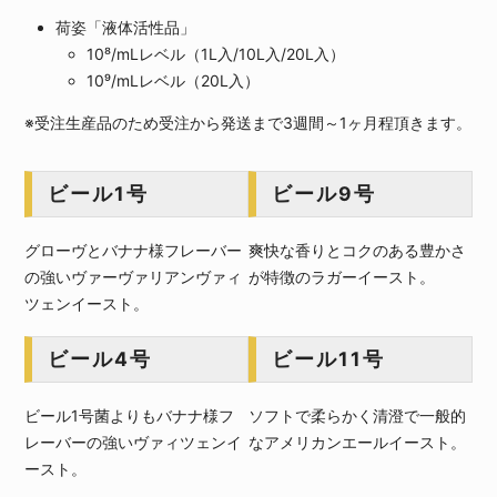
荷姿「液体活性品」
10⁸/mLレベル（1L入/10L入/20L入）
10⁹/mLレベル（20L入）
※受注生産品のため受注から発送まで3週間～1ヶ月程頂きます。
ビール1号
ビール9号
グローヴとバナナ様フレーバー
爽快な香りとコクのある豊かさ
の強いヴァーヴァリアンヴァィ
が特徴のラガーイースト。
ツェンイースト。
ビール4号
ビール11号
ビール1号菌よりもバナナ様フ
ソフトで柔らかく清澄で一般的
レーバーの強いヴァィツェンイ
なアメリカンエールイースト。
ースト。