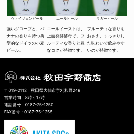
ヴァイツェンビール
エールビール
ラガービール
強いグローブと、バ
エールイーストは、
フルーティな香りを
ナナの香りを持つ典
上面発酵酵母で、フ
おさえ、すっきりし
型的なドイツの小麦
ルーティな香りと豊
た味わいで飲みやす
ビール。
なコクが特徴です。
いのが特徴です。
〒019-2112 秋田県大仙市字刈和野248
営業時間：8時～17時
電話番号：0187-75-1250
FAX番号：0187-75-1255