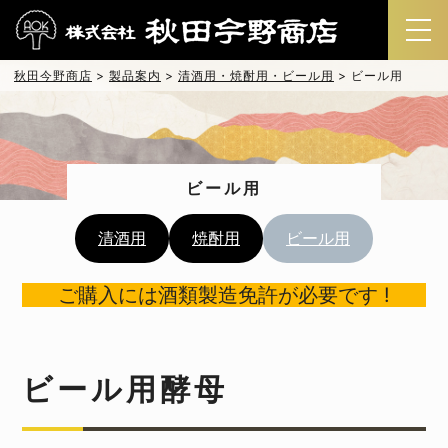
秋田今野商店
>
製品案内
>
清酒用・焼酎用・ビール用
>
ビール用
ビール用
清酒用
焼酎用
ビール用
ご購入には酒類製造免許が必要です !
ビール用酵母