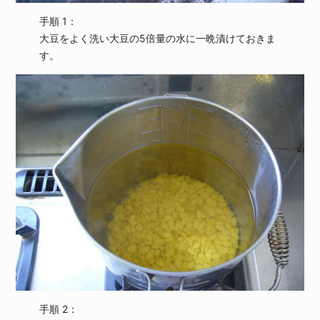
手順 1：
大豆をよく洗い大豆の5倍量の水に一晩漬けておきま
す。
手順 2：