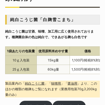
純白こうじ菌「白麹雪こまち」
純白こうじ菌は甘酒、味噌、加工用に広く使用されておりま
す。種麹菌自体の色は純白で、できあがる麹も白色です
1袋あたりの包装量
使用原料米めやす量
価格
10ｇ入包装
15kg量
1,100円(軽税8%対象)
25ｇ入包装
60kg量
1,500円(軽税8%対象)
製品案内の「
純白こうじ菌
」「
味噌用
」「
醤油用
」より、この
ほかの種類の種麹もご覧になれます（業務用包装70g入200kg
量のみ）