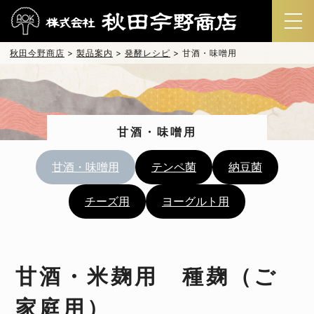
秋田今野商店
>
製品案内
>
発酵レシピ
>
甘酒・味噌用
甘酒・味噌用
甘酒・味噌用
テンペ菌
納豆菌
チーズ用
ヨーグルト用
甘酒・米麹用 種麹（ご
家庭用）