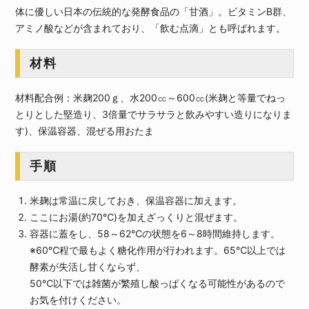
体に優しい日本の伝統的な発酵食品の「甘酒」。ビタミンB群、
アミノ酸などが含まれており、「飲む点滴」とも呼ばれます。
材料
材料配合例：米麹200ｇ、水200㏄～600㏄(米麹と等量でねっ
とりとした堅造り、3倍量でサラサラと飲みやすい造りになりま
す)、保温容器、混ぜる用おたま
手順
米麹は常温に戻しておき、保温容器に加えます。
ここにお湯(約70℃)を加えざっくりと混ぜます。
容器に蓋をし、58～62℃の状態を6～8時間維持します。
※60℃程で最もよく糖化作用が行われます。65℃以上では
酵素が失活し甘くならず、
50℃以下では雑菌が繁殖し酸っぱくなる可能性があるので
お気を付けください。